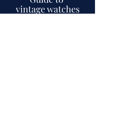
vintage watches
Are you new to the world of vintage watches?
Or would you just like to know more? Then
check out our guide which
we
continuously
update.
To guide