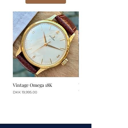
New
Vintage Omega 18K
Vintage Omega Seamast
Ville
Price
DKK 19,995.00
Price
DKK 11,995.00