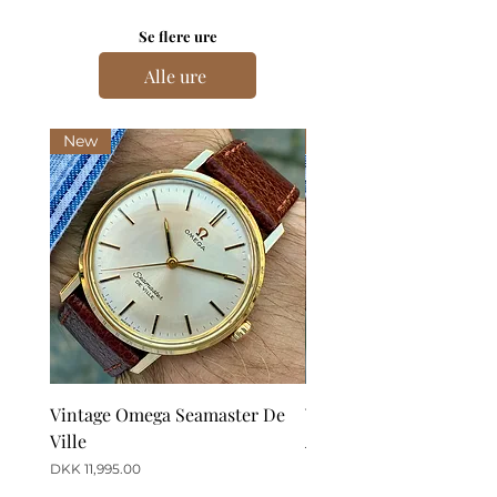
Se flere ure
Alle ure
New
New
Vintage Omega Seamaster De
Vintage Omega De Ville
Ville
Automatic Date
Price
Price
DKK 11,995.00
DKK 12,995.00