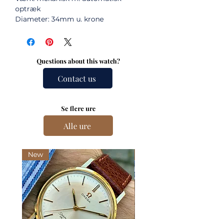
optræk
Diameter: 34mm u. krone
Questions about this watch?
Contact us
Se flere ure
Alle ure
New
New