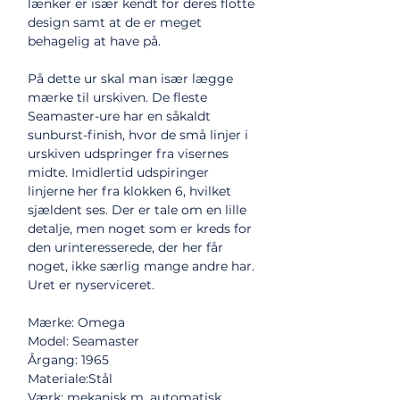
lænker er især kendt for deres flotte
design samt at de er meget
behagelig at have på.
På dette ur skal man især lægge
mærke til urskiven. De fleste
Seamaster-ure har en såkaldt
sunburst-finish, hvor de små linjer i
urskiven udspringer fra visernes
midte. Imidlertid udspiringer
linjerne her fra klokken 6, hvilket
sjældent ses. Der er tale om en lille
detalje, men noget som er kreds for
den urinteresserede, der her får
noget, ikke særlig mange andre har.
Uret er nyserviceret.
Mærke: Omega
Model: Seamaster
Årgang: 1965
Materiale:Stål
Værk: mekanisk m. automatisk