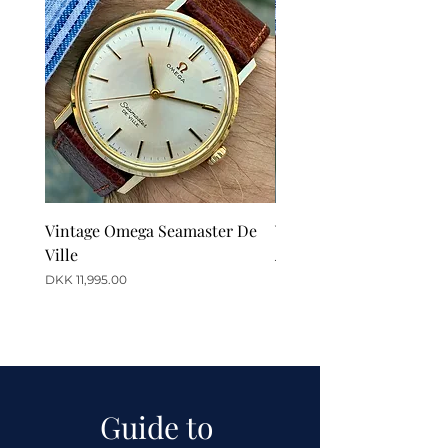
Vintage Omega Seamaster De
Vintage Omega De Ville
Ville
Automatic Date
Price
Price
DKK 11,995.00
DKK 12,995.00
Guide to