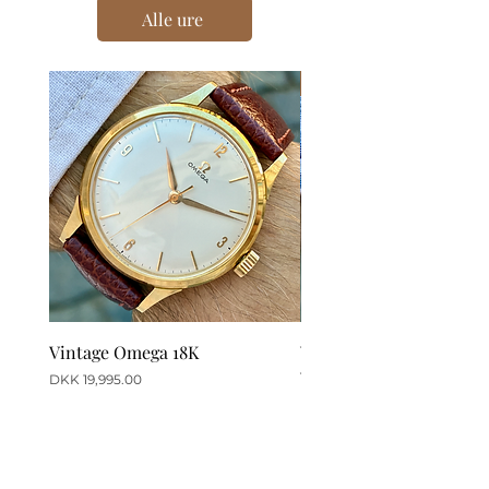
Alle ure
New
Vintage Omega 18K
Vintage Omega Seamast
Ville
Price
DKK 19,995.00
Price
DKK 11,995.00