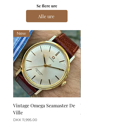
Se flere ure
Alle ure
New
New
Vintage Omega Seamaster De
Vintage Omega De Ville
Ville
Automatic Date
Price
Price
DKK 11,995.00
DKK 12,995.00