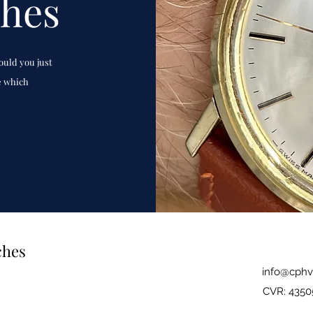
ches
ould you just
e which
ches
info@cphv
CVR: 4350