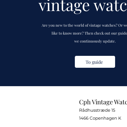
vintage wat
Are you new to the world of vintage watches? Or w
like to know more? Then check out our guid
we
continuously
update.
To guide
Cph Vintage Wat
Rådhusstræde 15
1466 Copenhagen K