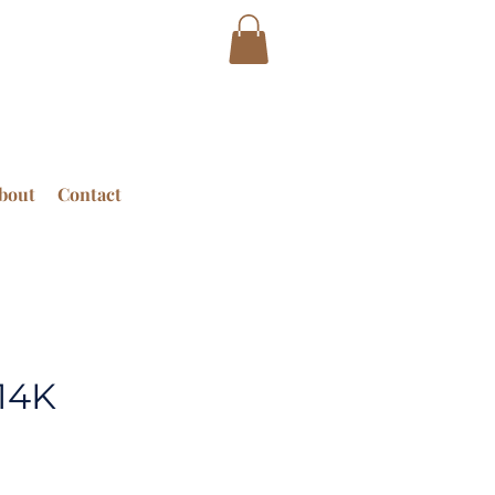
bout
Contact
14K
rice