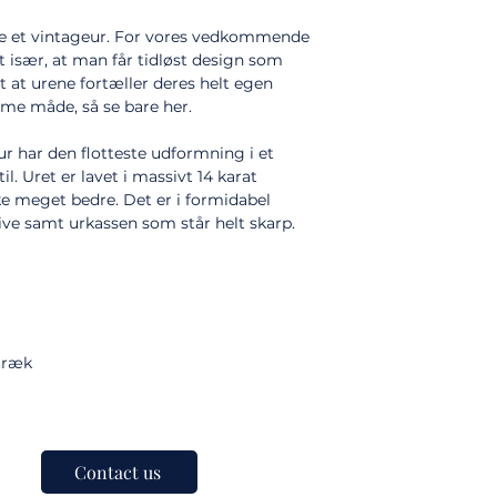
be et vintageur. For vores vedkommende
 især, at man får tidløst design som
at urene fortæller deres helt egen
mme måde, så se bare her.
 har den flotteste udformning i et
il. Uret er lavet i massivt 14 karat
kke meget bedre. Det er i formidabel
ive samt urkassen som står helt skarp.
træk
Contact us