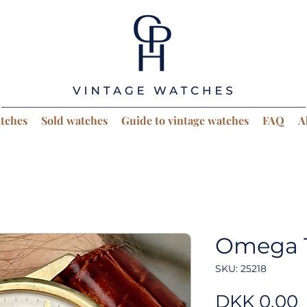
atches
Sold watches
Guide to vintage watches
FAQ
A
Omega 
SKU: 25218
P
DKK 0.00