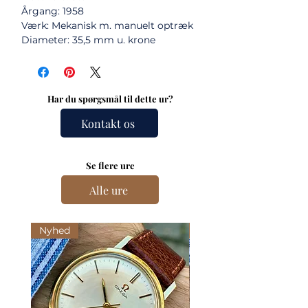
Årgang: 1958
Værk: Mekanisk m. manuelt optræk
Diameter: 35,5 mm u. krone
Har du spørgsmål til dette ur?
Kontakt os
Se flere ure
Alle ure
Nyhed
Nyhed