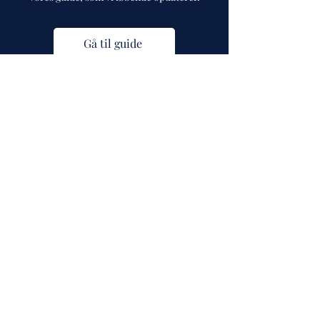
Gå til guide
Cph Vintage Watches
Rådhusstræde 15
1466 København K
CVR:
43505807
info@cphvintagewatches.com