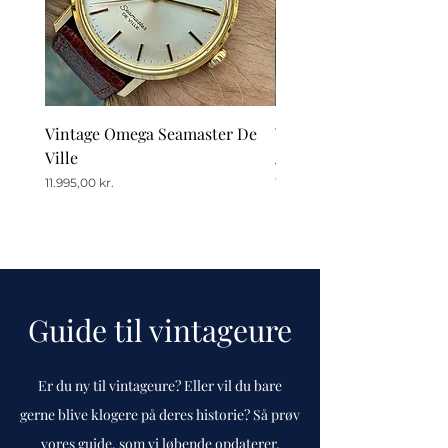
Vintage Omega Seamaster De
Vintage Omega De Ville
Ville
Automatic Date
Pris
Pris
11.995,00 kr.
12.995,00 kr.
Guide til vintageure
Er du ny til vintageure? Eller vil du bare
gerne blive klogere på deres historie? Så prøv
vores guide, som vi løbende opdaterer.