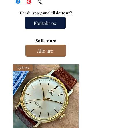
Har du spørgsmål til dette ur?
Kontakt os
Se flere ure
Alle ure
Nyhed
Nyhed