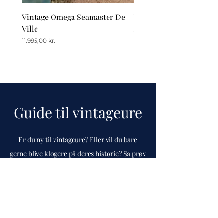
Vintage Omega Seamaster De
Vintage Omega De Ville
Ville
Automatic Date
Pris
Pris
11.995,00 kr.
12.995,00 kr.
Guide til vintageure
Er du ny til vintageure? Eller vil du bare
gerne blive klogere på deres historie? Så prøv
vores guide, som vi løbende opdaterer.
Gå til guide