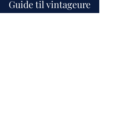
Guide til vintageure
Er du ny til vintageure? Eller vil du bare
gerne blive klogere på deres historie? Så prøv
vores guide, som vi løbende opdaterer.
Gå til guide