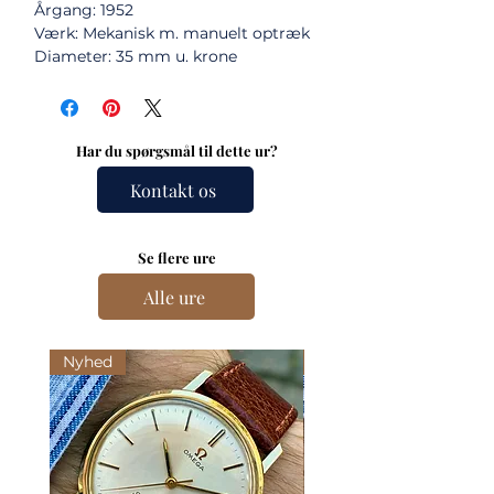
Årgang: 1952
Værk: Mekanisk m. manuelt optræk
Diameter: 35 mm u. krone
Har du spørgsmål til dette ur?
Kontakt os
Se flere ure
Alle ure
Nyhed
Nyhed