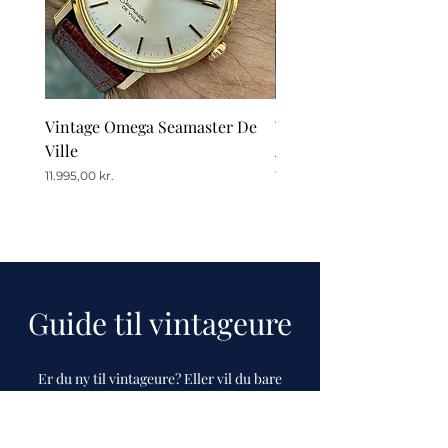
Vintage Omega Seamaster De
Vintage Omega De Ville
Ville
Automatic Date
Pris
Pris
11.995,00 kr.
12.995,00 kr.
Guide til vintageure
Er du ny til vintageure? Eller vil du bare
gerne blive klogere på deres historie? Så prøv
vores guide, som vi løbende opdaterer.