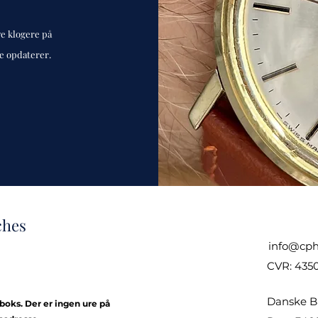
ve klogere på
de opdaterer.
ches
info@cph
CVR: 435
Danske B
kboks. Der er ingen ure på