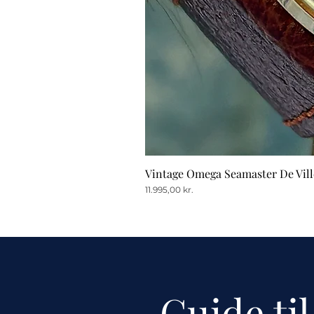
Vintage Omega Seamaster De Vill
Pris
11.995,00 kr.
Guide til