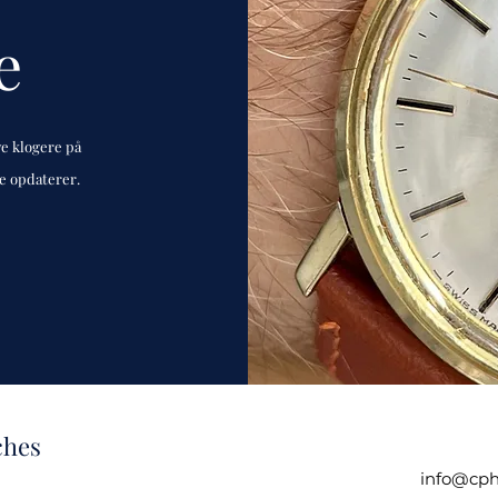
e
ve klogere på
de opdaterer.
ches
info@cph