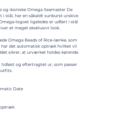
ske og ikoniske Omega Seamaster De
t i stål, har en såkaldt sunburst-urskive
t Omega-logoet ligeledes er udført i stål
iver et meget eksklusivt look.
tede Omega Beads of Rice-lænke, som
ig har det automatisk optræk hvilket vil
det sikrer, at urværket holdes kørende.
t tidløst og eftertragtet ur, som passer
utfits.
omatic Date
 optræk