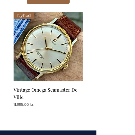
Nyhed
Nyhed
Vintage Omega Seamaster De
Vintage Omega De Ville
Ville
Automatic Date
Pris
Pris
11.995,00 kr.
12.995,00 kr.