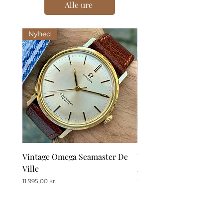
Alle ure
Nyhed
Nyhed
Vintage Omega Seamaster De
Vintage Omega De Ville
Ville
Automatic Date
Pris
Pris
11.995,00 kr.
12.995,00 kr.