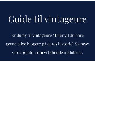
Guide til vintageure
Er du ny til vintageure? Eller vil du bare
gerne blive klogere på deres historie? Så prøv
vores guide, som vi løbende opdaterer.
Gå til guide