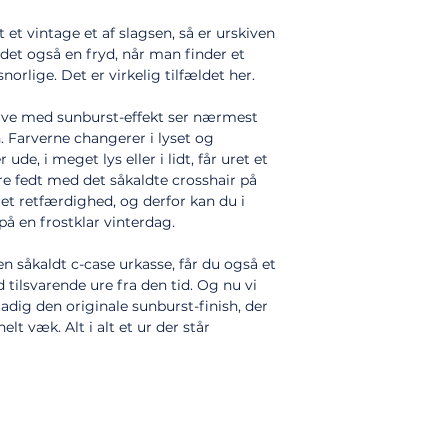
 et vintage et af slagsen, så er urskiven
 det også en fryd, når man finder et
rlige. Det er virkelig tilfældet her.
kive med sunburst-effekt ser nærmest
. Farverne changerer i lyset og
ude, i meget lys eller i lidt, får uret et
are fedt med det såkaldte crosshair på
uret retfærdighed, og derfor kan du i
på en frostklar vinterdag.
såkaldt c-case urkasse, får du også et
d tilsvarende ure fra den tid. Og nu vi
adig den originale sunburst-finish, der
elt væk. Alt i alt et ur der står