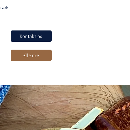
træk
Kontakt os
Alle ure