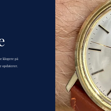
e
ve klogere på
de opdaterer.