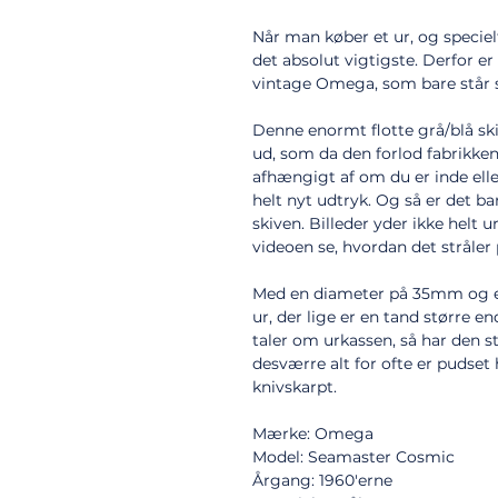
Når man køber et ur, og specielt
det absolut vigtigste. Derfor er
vintage Omega, som bare står sno
Denne enormt flotte grå/blå s
ud, som da den forlod fabrikken
afhængigt af om du er inde eller 
helt nyt udtryk. Og så er det b
skiven. Billeder yder ikke helt 
videoen se, hvordan det stråler 
Med en diameter på 35mm og en 
ur, der lige er en tand større en
taler om urkassen, så har den st
desværre alt for ofte er pudset h
knivskarpt.
Mærke: Omega
Model: Seamaster Cosmic
Årgang: 1960'erne