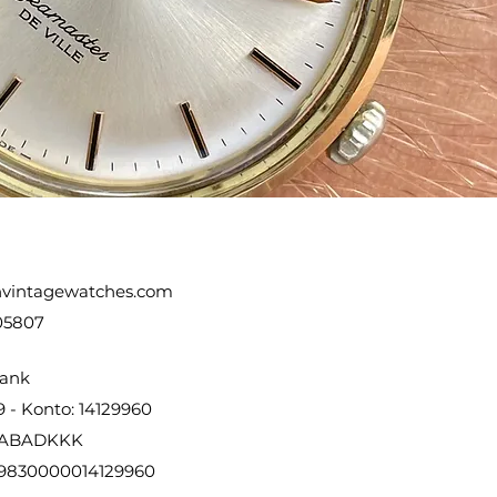
vintagewatches.com
05807
ank
9 - Konto: 14129960
DABADKKK
9830000014129960