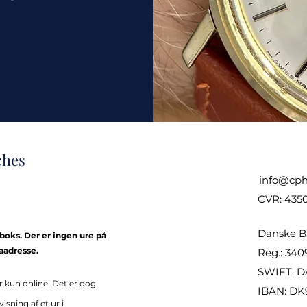
ches
info@cph
CVR: 435
Danske B
kboks. Der er ingen ure på
aadresse.
Reg.: 340
SWIFT: 
r k
un online. Det er
dog
IBAN: DK
sning af et ur i