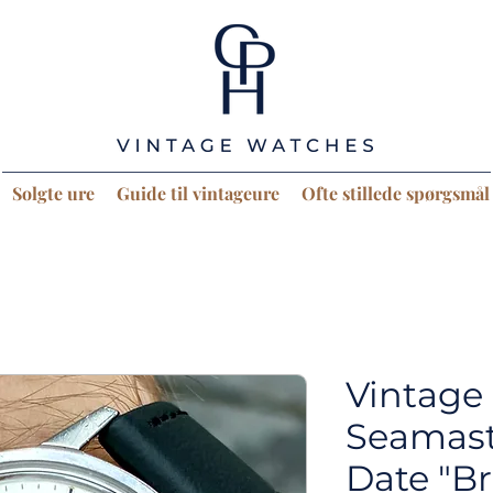
Solgte ure
Guide til vintageure
Ofte stillede spørgsmål
Vintag
Seamast
Date "Br