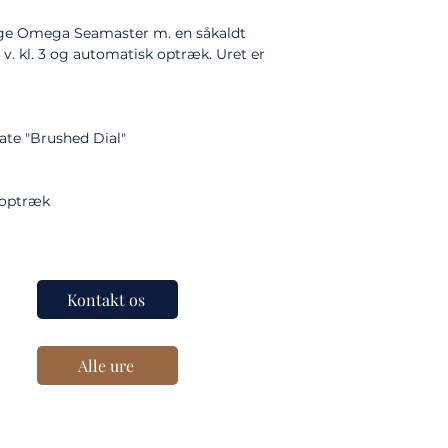
tage Omega Seamaster m. en såkaldt
v. kl. 3 og automatisk optræk. Uret er
te "Brushed Dial"
 optræk
Kontakt os
Alle ure