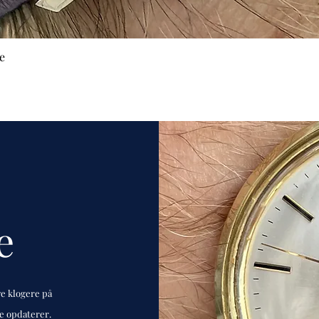
e
e
ve klogere på
de opdaterer.