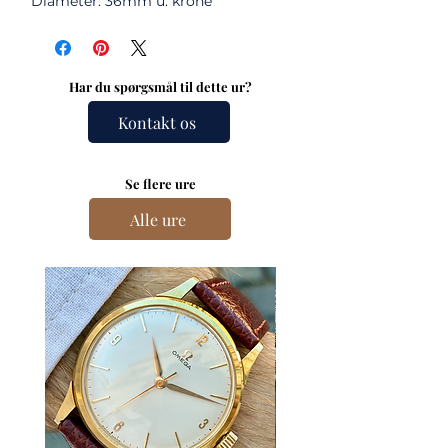
Diameter: 36mm u. krone
Har du spørgsmål til dette ur?
Kontakt os
Se flere ure
Alle ure
Nyhed