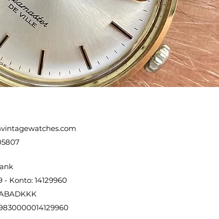
vintagewatches.com
05807
ank
9 - Konto: 14129960
DABADKKK
9830000014129960