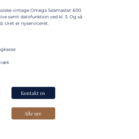
assiske vintage Omega Seamaster 600.
ive samt datofunktion ved kl. 3. Og så
d. Uret er nyserviceret.
bagkasse
træk
Kontakt os
Alle ure