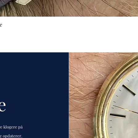
e
e
ve klogere på
de opdaterer.