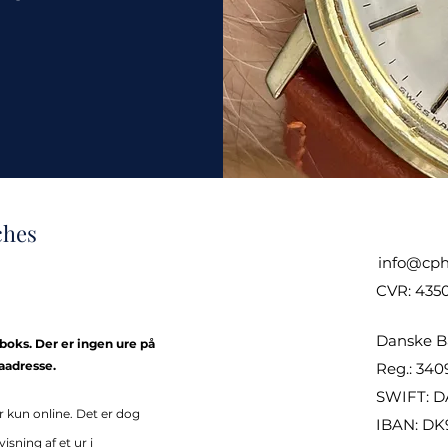
ches
info@cph
CVR: 435
Danske B
kboks. Der er ingen ure på
aadresse.
Reg.: 340
SWIFT: 
r k
un online. Det er
dog
IBAN: DK
sning af et ur i