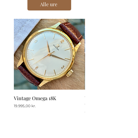
Alle ure
Nyhed
Vintage Omega 18K
Vintage Omega Seamast
Ville
Pris
19.995,00 kr.
Pris
11.995,00 kr.