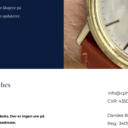
ve klogere på
de opdaterer.
ches
info@cph
CVR: 435
Danske B
kboks. Der er ingen ure på
aadresse.
Reg.: 340