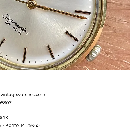
vintagewatches.com
05807
ank
9 - Konto: 14129960