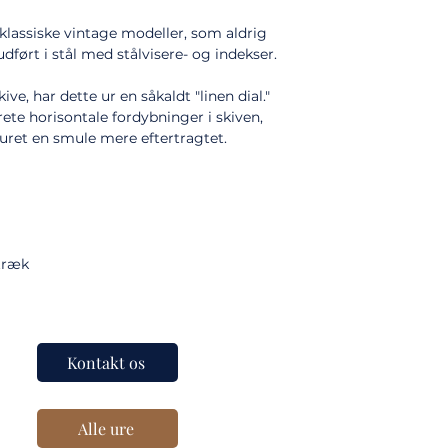
lassiske vintage modeller, som aldrig
ført i stål med stålvisere- og indekser.
ive, har dette ur en såkaldt "linen dial."
rete horisontale fordybninger i skiven,
 uret en smule mere eftertragtet.
træk
Kontakt os
Alle ure