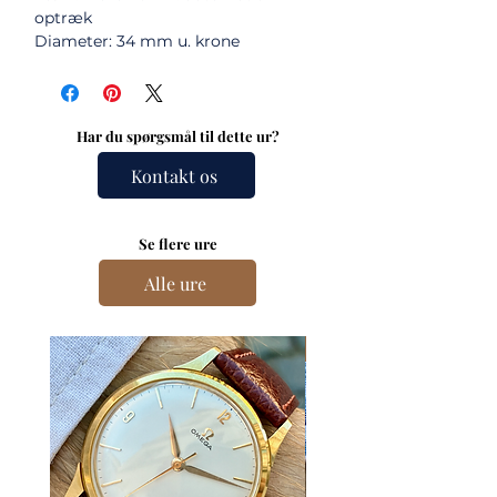
optræk
Diameter: 34 mm u. krone
Har du spørgsmål til dette ur?
Kontakt os
Se flere ure
Alle ure
Nyhed