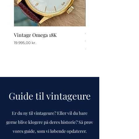
Vintage Omega 18K
Vintage Omega Seamast
Ville
Pris
19.995,00 kr.
Pris
11.995,00 kr.
Guide til vintageure
Er du ny til vintageure? Eller vil du bare
gerne blive klogere på deres historie? Så prøv
vores guide, som vi løbende opdaterer.