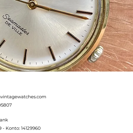
vintagewatches.com
05807
ank
9 - Konto: 14129960