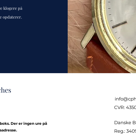
ve klogere på
de opdaterer.
ches
info@cph
CVR: 435
Danske B
kboks. Der er ingen ure på
aadresse.
Reg.: 340