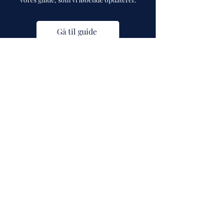
Gå til guide
Cph Vintage Watches
Rådhusstræde 15
1466 København K
CVR:
43505807
info@cphvintagewatches.com