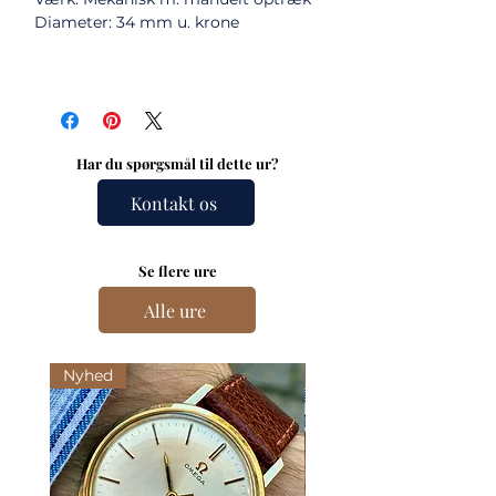
Diameter: 34 mm u. krone
Har du spørgsmål til dette ur?
Kontakt os
Se flere ure
Alle ure
Nyhed
Nyhed