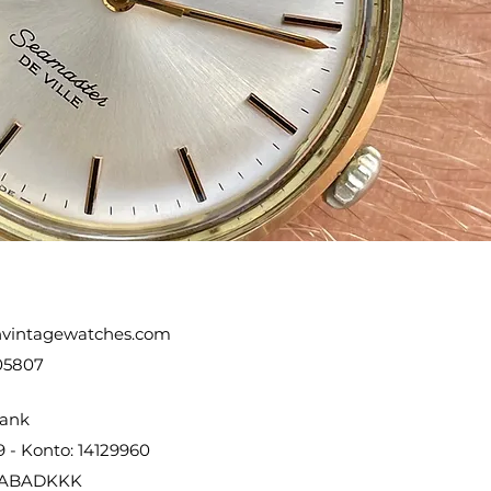
vintagewatches.com
05807
ank
9 - Konto: 14129960
DABADKKK