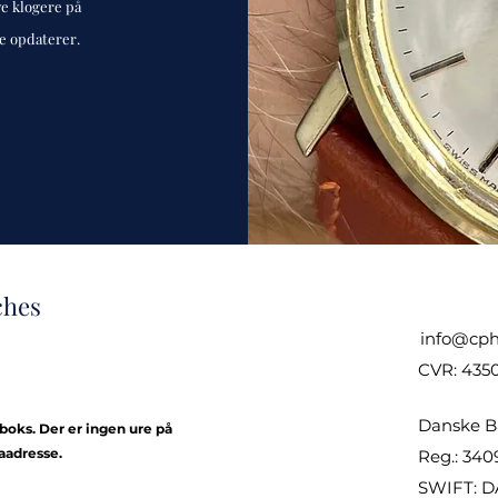
ve klogere på
de opdaterer.
ches
info@cph
CVR: 435
Danske B
kboks. Der er ingen ure på
aadresse.
Reg.: 340
SWIFT: 