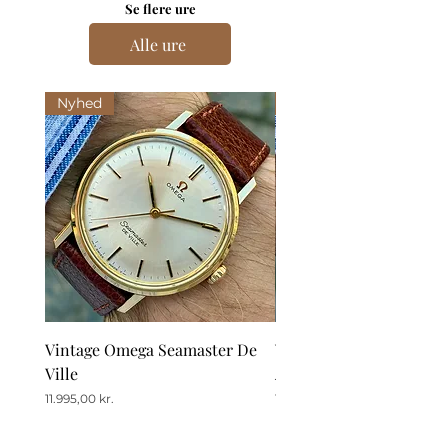
Se flere ure
Alle ure
Nyhed
Nyhed
Vintage Omega Seamaster De
Vintage Omega De Ville
Ville
Automatic Date
Pris
Pris
11.995,00 kr.
12.995,00 kr.